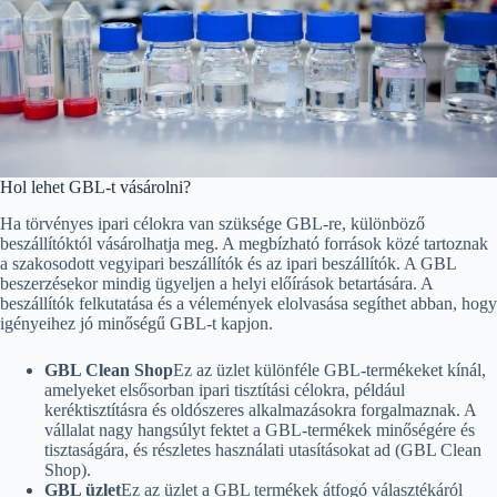
Hol lehet GBL-t vásárolni?
Ha törvényes ipari célokra van szüksége GBL-re, különböző
beszállítóktól vásárolhatja meg. A megbízható források közé tartoznak
a szakosodott vegyipari beszállítók és az ipari beszállítók. A GBL
beszerzésekor mindig ügyeljen a helyi előírások betartására. A
beszállítók felkutatása és a vélemények elolvasása segíthet abban, hogy
igényeihez jó minőségű GBL-t kapjon.
GBL Clean Shop
Ez az üzlet különféle GBL-termékeket kínál,
amelyeket elsősorban ipari tisztítási célokra, például
keréktisztításra és oldószeres alkalmazásokra forgalmaznak. A
vállalat nagy hangsúlyt fektet a GBL-termékek minőségére és
tisztaságára, és részletes használati utasításokat ad (GBL Clean
Shop).
GBL üzlet
Ez az üzlet a GBL termékek átfogó választékáról