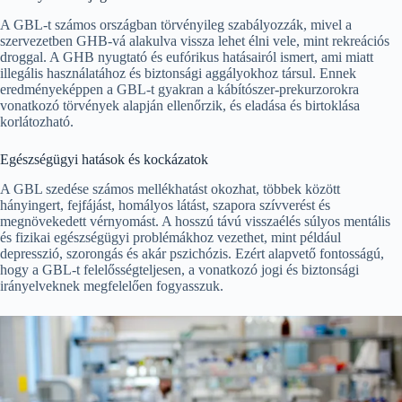
A GBL-t számos országban törvényileg szabályozzák, mivel a
szervezetben GHB-vá alakulva vissza lehet élni vele, mint rekreációs
droggal. A GHB nyugtató és eufórikus hatásairól ismert, ami miatt
illegális használatához és biztonsági aggályokhoz társul. Ennek
eredményeképpen a GBL-t gyakran a kábítószer-prekurzorokra
vonatkozó törvények alapján ellenőrzik, és eladása és birtoklása
korlátozható.
Egészségügyi hatások és kockázatok
A GBL szedése számos mellékhatást okozhat, többek között
hányingert, fejfájást, homályos látást, szapora szívverést és
megnövekedett vérnyomást. A hosszú távú visszaélés súlyos mentális
és fizikai egészségügyi problémákhoz vezethet, mint például
depresszió, szorongás és akár pszichózis. Ezért alapvető fontosságú,
hogy a GBL-t felelősségteljesen, a vonatkozó jogi és biztonsági
irányelveknek megfelelően fogyasszuk.