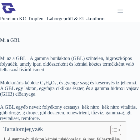
Ugrás
a
tartalomra
Premium KO Tropfen | Laborgeprüft & EU-konform
Mi a GBL
Mi az a GBL - A gamma-butilakton (GBL) színtelen, higroszkópos
folyadék, amely ipari oldószerként és kémiai köztes termékként való
felhasználásáról ismert.
Molekuláris képlete C₄H₆O₂, és gyenge szag és kesernyés íz jellemzi.
A GBL egy lakton, egyfajta ciklikus észter, és a gamma-hidroxi-vajsav
(GHB) előanyaga.
A GBL egyéb nevei: folyékony ecstasys, kék nitro, kék nitro vitalitás,
ghb droge, g droge, gbl dosieren, renewtrient, tűzvíz, gamma-g, gh
revitaliser, remforce.
Tartalomjegyzék
A gamma-butilakton kémiai tulajdonságai és ipari felhasználása