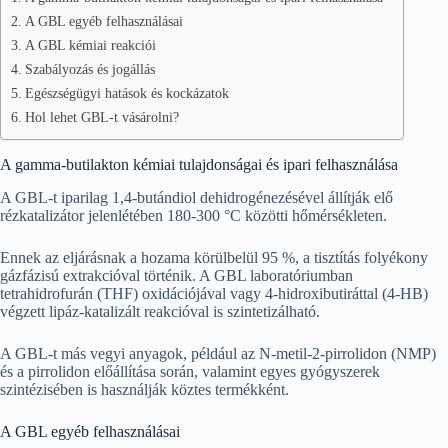
A GBL egyéb felhasználásai
A GBL kémiai reakciói
Szabályozás és jogállás
Egészségügyi hatások és kockázatok
Hol lehet GBL-t vásárolni?
A gamma-butilakton kémiai tulajdonságai és ipari felhasználása
A GBL-t iparilag 1,4-butándiol dehidrogénezésével állítják elő
rézkatalizátor jelenlétében 180-300 °C közötti hőmérsékleten.
Ennek az eljárásnak a hozama körülbelül 95 %, a tisztítás folyékony
gázfázisú extrakcióval történik. A GBL laboratóriumban
tetrahidrofurán (THF) oxidációjával vagy 4-hidroxibutiráttal (4-HB)
végzett lipáz-katalizált reakcióval is szintetizálható.
A GBL-t más vegyi anyagok, például az N-metil-2-pirrolidon (NMP)
és a pirrolidon előállítása során, valamint egyes gyógyszerek
szintézisében is használják köztes termékként.
A GBL egyéb felhasználásai