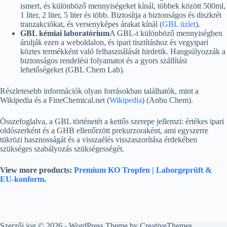
ismert, és különböző mennyiségeket kínál, többek között 500ml,
1 liter, 2 liter, 5 liter és több. Biztosítja a biztonságos és diszkrét
tranzakciókat, és versenyképes árakat kínál (
GBL üzlet
).
GBL kémiai laboratórium
A GBL-t különböző mennyiségben
árulják ezen a weboldalon, és ipari tisztításhoz és vegyipari
köztes termékként való felhasználását hirdetik. Hangsúlyozzák a
biztonságos rendelési folyamatot és a gyors szállítási
lehetőségeket (GBL Chem Lab).
Részletesebb információk olyan forrásokban találhatók, mint a
Wikipedia és a FineChemical.net (
Wikipedia
) (Anbu Chem).
Összefoglalva, a GBL történetét a kettős szerepe jellemzi: értékes ipari
oldószerként és a GHB ellenőrzött prekurzoraként, ami egyszerre
tükrözi hasznosságát és a visszaélés visszaszorítása érdekében
szükséges szabályozás szükségességét.
View more products:
Premium KO Tropfen | Laborgeprüft &
EU-konform
.
Szerzői jog © 2026 - WordPress Theme by
CreativeThemes