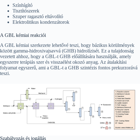
Színhígító
Tisztítószerek
Szuper ragasztó eltávolító
Elektrolitikus kondenzátorok
A GBL kémiai reakciói
A GBL kémiai szerkezete lehetővé teszi, hogy bázikus körülmények
között gamma-hidroxivajsavvá (GHB) hidrolízisét. Ez a tulajdonság
vezetett ahhoz, hogy a GBL-t GHB előállítására használják, amely
egyszerre terápiás szer és visszaélést okozó anyag. Az átalakítási
folyamat egyszerű, ami a GBL-t a GHB szintézis fontos prekurzorává
teszi.
Szabályozás és jogállás