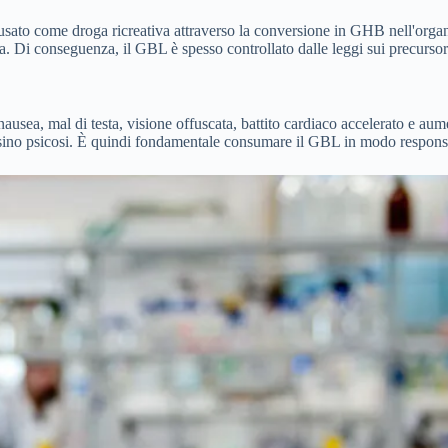
sato come droga ricreativa attraverso la conversione in GHB nell'organis
za. Di conseguenza, il GBL è spesso controllato dalle leggi sui precursori
i nausea, mal di testa, visione offuscata, battito cardiaco accelerato e 
sino psicosi. È quindi fondamentale consumare il GBL in modo responsabil