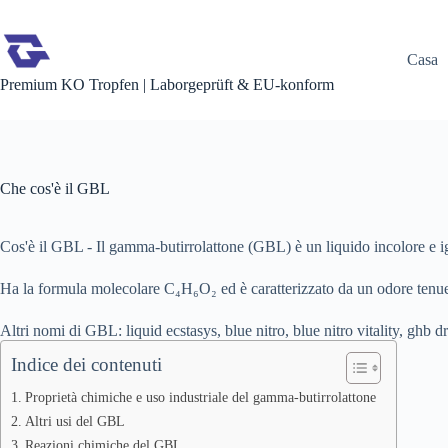
Salta
al
contenuto
Casa
Premium KO Tropfen | Laborgeprüft & EU-konform
Che cos'è il GBL
Cos'è il GBL - Il gamma-butirrolattone (GBL) è un liquido incolore e ig
Ha la formula molecolare C₄H₆O₂ ed è caratterizzato da un odore tenue 
Altri nomi di GBL: liquid ecstasys, blue nitro, blue nitro vitality, ghb 
Indice dei contenuti
Proprietà chimiche e uso industriale del gamma-butirrolattone
Altri usi del GBL
Reazioni chimiche del GBL