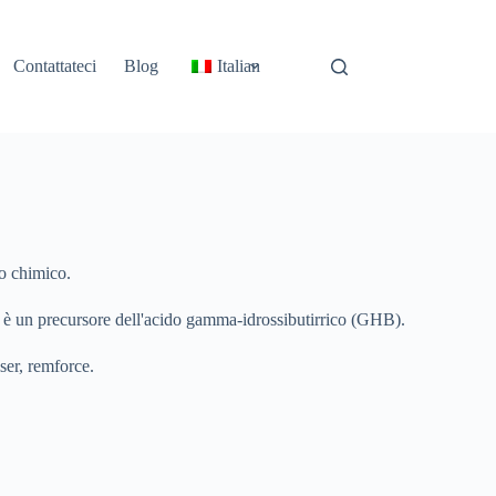
Contattateci
Blog
Italian
io chimico.
d è un precursore dell'acido gamma-idrossibutirrico (GHB).
iser, remforce.