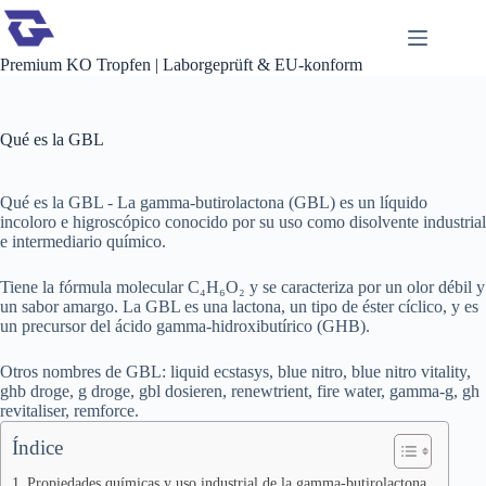
Saltar
al
contenido
Premium KO Tropfen | Laborgeprüft & EU-konform
Qué es la GBL
Qué es la GBL - La gamma-butirolactona (GBL) es un líquido
incoloro e higroscópico conocido por su uso como disolvente industrial
e intermediario químico.
Tiene la fórmula molecular C₄H₆O₂ y se caracteriza por un olor débil y
un sabor amargo. La GBL es una lactona, un tipo de éster cíclico, y es
un precursor del ácido gamma-hidroxibutírico (GHB).
Otros nombres de GBL: liquid ecstasys, blue nitro, blue nitro vitality,
ghb droge, g droge, gbl dosieren, renewtrient, fire water, gamma-g, gh
revitaliser, remforce.
Índice
Propiedades químicas y uso industrial de la gamma-butirolactona