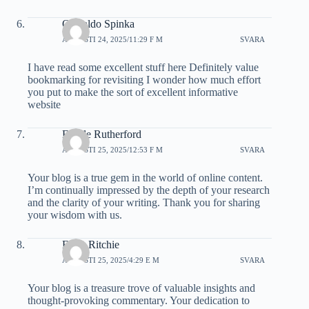
Oswaldo Spinka
AUGUSTI 24, 2025/11:29 F M
SVARA
I have read some excellent stuff here Definitely value
bookmarking for revisiting I wonder how much effort
you put to make the sort of excellent informative
website
Estelle Rutherford
AUGUSTI 25, 2025/12:53 F M
SVARA
Your blog is a true gem in the world of online content.
I’m continually impressed by the depth of your research
and the clarity of your writing. Thank you for sharing
your wisdom with us.
Erich Ritchie
AUGUSTI 25, 2025/4:29 E M
SVARA
Your blog is a treasure trove of valuable insights and
thought-provoking commentary. Your dedication to