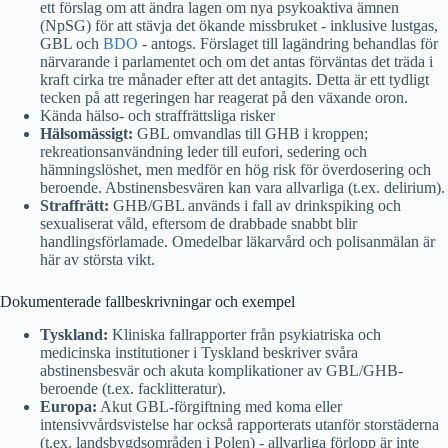
ett förslag om att ändra lagen om nya psykoaktiva ämnen
(NpSG) för att stävja det ökande missbruket - inklusive lustgas,
GBL och
BDO
- antogs. Förslaget till lagändring behandlas för
närvarande i parlamentet och om det antas förväntas det träda i
kraft cirka tre månader efter att det antagits. Detta är ett tydligt
tecken på att regeringen har reagerat på den växande oron.
Kända hälso- och straffrättsliga risker
Hälsomässigt:
GBL omvandlas till GHB i kroppen;
rekreationsanvändning leder till eufori, sedering och
hämningslöshet, men medför en hög risk för överdosering och
beroende. Abstinensbesvären kan vara allvarliga (t.ex. delirium).
Straffrätt:
GHB/GBL används i fall av drinkspiking och
sexualiserat våld, eftersom de drabbade snabbt blir
handlingsförlamade. Omedelbar läkarvård och polisanmälan är
här av största vikt.
Dokumenterade fallbeskrivningar och exempel
Tyskland:
Kliniska fallrapporter från psykiatriska och
medicinska institutioner i Tyskland beskriver svåra
abstinensbesvär och akuta komplikationer av GBL/GHB-
beroende (t.ex. facklitteratur).
Europa:
Akut GBL-förgiftning med koma eller
intensivvårdsvistelse har också rapporterats utanför storstäderna
(t.ex. landsbygdsområden i Polen) - allvarliga förlopp är inte