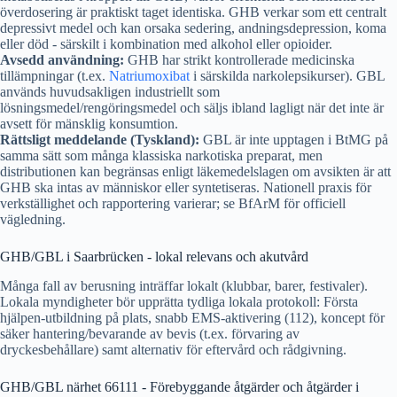
överdosering är praktiskt taget identiska. GHB verkar som ett centralt
depressivt medel och kan orsaka sedering, andningsdepression, koma
eller död - särskilt i kombination med alkohol eller opioider.
Avsedd användning:
GHB har strikt kontrollerade medicinska
tillämpningar (t.ex.
Natriumoxibat
i särskilda narkolepsikurser). GBL
används huvudsakligen industriellt som
lösningsmedel/rengöringsmedel och säljs ibland lagligt när det inte är
avsett för mänsklig konsumtion.
Rättsligt meddelande (Tyskland):
GBL är inte upptagen i BtMG på
samma sätt som många klassiska narkotiska preparat, men
distributionen kan begränsas enligt läkemedelslagen om avsikten är att
GHB ska intas av människor eller syntetiseras. Nationell praxis för
verkställighet och rapportering varierar; se BfArM för officiell
vägledning.
GHB/GBL i Saarbrücken - lokal relevans och akutvård
Många fall av berusning inträffar lokalt (klubbar, barer, festivaler).
Lokala myndigheter bör upprätta tydliga lokala protokoll: Första
hjälpen-utbildning på plats, snabb EMS-aktivering (112), koncept för
säker hantering/bevarande av bevis (t.ex. förvaring av
dryckesbehållare) samt alternativ för eftervård och rådgivning.
GHB/GBL närhet 66111 - Förebyggande åtgärder och åtgärder i