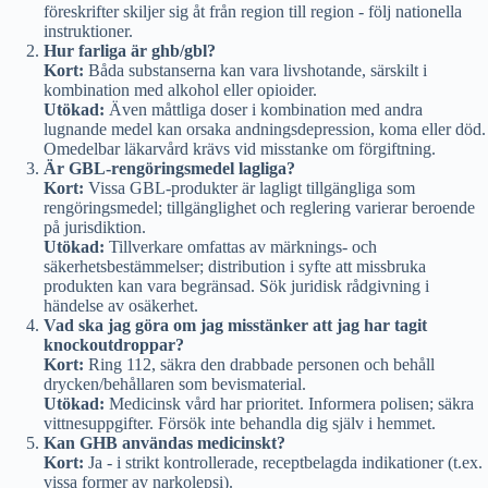
föreskrifter skiljer sig åt från region till region - följ nationella
instruktioner.
Hur farliga är ghb/gbl?
Kort:
Båda substanserna kan vara livshotande, särskilt i
kombination med alkohol eller opioider.
Utökad:
Även måttliga doser i kombination med andra
lugnande medel kan orsaka andningsdepression, koma eller död.
Omedelbar läkarvård krävs vid misstanke om förgiftning.
Är GBL-rengöringsmedel lagliga?
Kort:
Vissa GBL-produkter är lagligt tillgängliga som
rengöringsmedel; tillgänglighet och reglering varierar beroende
på jurisdiktion.
Utökad:
Tillverkare omfattas av märknings- och
säkerhetsbestämmelser; distribution i syfte att missbruka
produkten kan vara begränsad. Sök juridisk rådgivning i
händelse av osäkerhet.
Vad ska jag göra om jag misstänker att jag har tagit
knockoutdroppar?
Kort:
Ring 112, säkra den drabbade personen och behåll
drycken/behållaren som bevismaterial.
Utökad:
Medicinsk vård har prioritet. Informera polisen; säkra
vittnesuppgifter. Försök inte behandla dig själv i hemmet.
Kan GHB användas medicinskt?
Kort:
Ja - i strikt kontrollerade, receptbelagda indikationer (t.ex.
vissa former av narkolepsi).