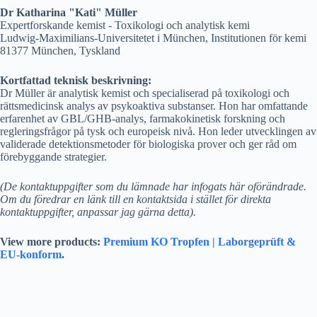
Dr Katharina "Kati" Müller
Expertforskande kemist - Toxikologi och analytisk kemi
Ludwig-Maximilians-Universitetet i München, Institutionen för kemi
81377 München, Tyskland
Kortfattad teknisk beskrivning:
Dr Müller är analytisk kemist och specialiserad på toxikologi och
rättsmedicinsk analys av psykoaktiva substanser. Hon har omfattande
erfarenhet av GBL/GHB-analys, farmakokinetisk forskning och
regleringsfrågor på tysk och europeisk nivå. Hon leder utvecklingen av
validerade detektionsmetoder för biologiska prover och ger råd om
förebyggande strategier.
(De kontaktuppgifter som du lämnade har infogats här oförändrade.
Om du föredrar en länk till en kontaktsida i stället för direkta
kontaktuppgifter, anpassar jag gärna detta).
View more products:
Premium KO Tropfen | Laborgeprüft &
EU-konform
.