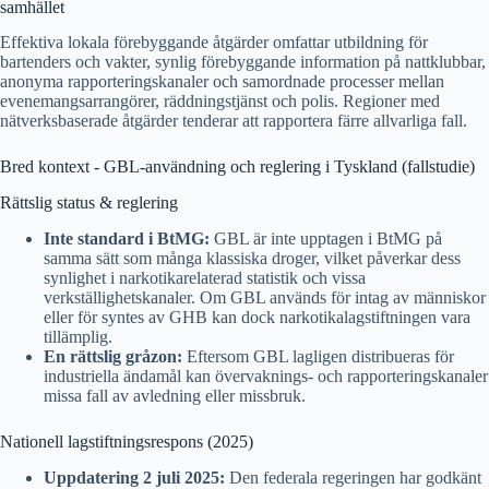
samhället
Effektiva lokala förebyggande åtgärder omfattar utbildning för
bartenders och vakter, synlig förebyggande information på nattklubbar,
anonyma rapporteringskanaler och samordnade processer mellan
evenemangsarrangörer, räddningstjänst och polis. Regioner med
nätverksbaserade åtgärder tenderar att rapportera färre allvarliga fall.
Bred kontext - GBL-användning och reglering i Tyskland (fallstudie)
Rättslig status & reglering
Inte standard i BtMG:
GBL är inte upptagen i BtMG på
samma sätt som många klassiska droger, vilket påverkar dess
synlighet i narkotikarelaterad statistik och vissa
verkställighetskanaler. Om GBL används för intag av människor
eller för syntes av GHB kan dock narkotikalagstiftningen vara
tillämplig.
En rättslig gråzon:
Eftersom GBL lagligen distribueras för
industriella ändamål kan övervaknings- och rapporteringskanaler
missa fall av avledning eller missbruk.
Nationell lagstiftningsrespons (2025)
Uppdatering 2 juli 2025:
Den federala regeringen har godkänt