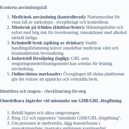
Konkreta användningsfall
Medicinsk användning (kontrollerad):
Natriumoxibat för
vissa fall av narkolepsi - receptbelagt och kontrollerat.
Missbruk på fritiden (klubbar/fester):
Hämningslöshet och
eufori med hög risk för överdosering; interaktioner med alkohol
särskilt farliga.
Kriminellt bruk (spiking av drinkar):
Snabb
handlingsförlamning kräver omedelbar medicinsk vård och
kriminalteknisk bevissäkring.
Industriell försäljning (laglig):
GBL som
rengöringsmedel/lösningsmedel kan avledas för felaktig
användning.
Online/slutna marknader:
Övergången till slutna plattformar
gör det svårare att upptäcka och verkställa brott.
Identifiera och reagera - checklista/steg-för-steg
Omedelbara åtgärder vid misstanke om GHB/GBL-förgiftning
Behåll lugnet och säkra omgivningen.
Ring 112 och rapportera "misstänkt GHB/GBL-förgiftning".
Om personen är medvetslös, lägg honom/henne i
uppvakningsläge; övervaka andningen kontinuerligt.