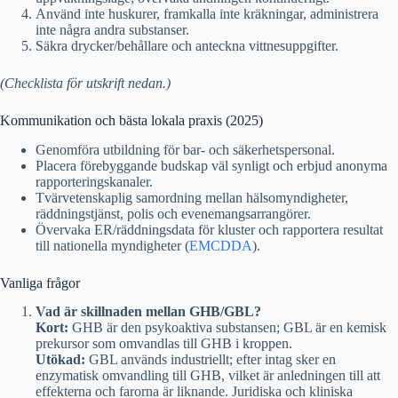
Använd inte huskurer, framkalla inte kräkningar, administrera
inte några andra substanser.
Säkra drycker/behållare och anteckna vittnesuppgifter.
(Checklista för utskrift nedan.)
Kommunikation och bästa lokala praxis (2025)
Genomföra utbildning för bar- och säkerhetspersonal.
Placera förebyggande budskap väl synligt och erbjud anonyma
rapporteringskanaler.
Tvärvetenskaplig samordning mellan hälsomyndigheter,
räddningstjänst, polis och evenemangsarrangörer.
Övervaka ER/räddningsdata för kluster och rapportera resultat
till nationella myndigheter (
EMCDDA
).
Vanliga frågor
Vad är skillnaden mellan GHB/GBL?
Kort:
GHB är den psykoaktiva substansen; GBL är en kemisk
prekursor som omvandlas till GHB i kroppen.
Utökad:
GBL används industriellt; efter intag sker en
enzymatisk omvandling till GHB, vilket är anledningen till att
effekterna och farorna är liknande. Juridiska och kliniska