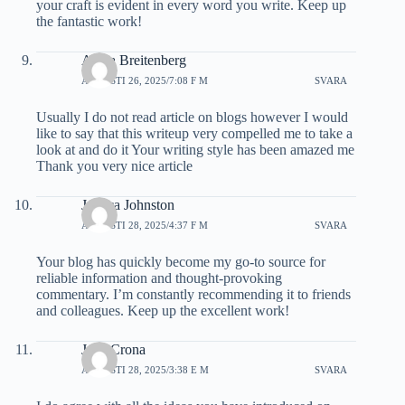
your craft is evident in every word you write. Keep up
the fantastic work!
Alana Breitenberg
AUGUSTI 26, 2025/7:08 F M
SVARA
Usually I do not read article on blogs however I would
like to say that this writeup very compelled me to take a
look at and do it Your writing style has been amazed me
Thank you very nice article
Jessica Johnston
AUGUSTI 28, 2025/4:37 F M
SVARA
Your blog has quickly become my go-to source for
reliable information and thought-provoking
commentary. I’m constantly recommending it to friends
and colleagues. Keep up the excellent work!
Jena Crona
AUGUSTI 28, 2025/3:38 E M
SVARA