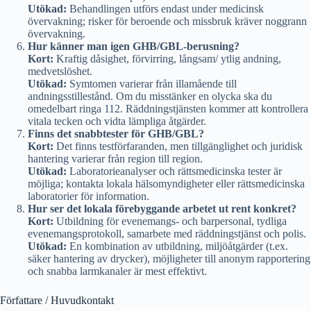
Utökad:
Behandlingen utförs endast under medicinsk
övervakning; risker för beroende och missbruk kräver noggrann
övervakning.
Hur känner man igen GHB/GBL-berusning?
Kort:
Kraftig dåsighet, förvirring, långsam/ ytlig andning,
medvetslöshet.
Utökad:
Symtomen varierar från illamående till
andningsstillestånd. Om du misstänker en olycka ska du
omedelbart ringa 112. Räddningstjänsten kommer att kontrollera
vitala tecken och vidta lämpliga åtgärder.
Finns det snabbtester för GHB/GBL?
Kort:
Det finns testförfaranden, men tillgänglighet och juridisk
hantering varierar från region till region.
Utökad:
Laboratorieanalyser och rättsmedicinska tester är
möjliga; kontakta lokala hälsomyndigheter eller rättsmedicinska
laboratorier för information.
Hur ser det lokala förebyggande arbetet ut rent konkret?
Kort:
Utbildning för evenemangs- och barpersonal, tydliga
evenemangsprotokoll, samarbete med räddningstjänst och polis.
Utökad:
En kombination av utbildning, miljöåtgärder (t.ex.
säker hantering av drycker), möjligheter till anonym rapportering
och snabba larmkanaler är mest effektivt.
Författare / Huvudkontakt