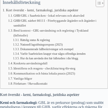
Innehållsförteckning
Kort översikt - kemi, farmakologi, juridiska aspekter
GHB/GBL i Saarbrücken - lokal relevans och akutvård
GHB/GBL närhet 66111 - Förebyggande åtgärder och åtgärder i
samhället
Bred kontext - GBL-användning och reglering i Tyskland
(fallstudie)
Rättslig status & reglering
Nationell lagstiftningsrespons (2025)
Dokumenterade fallbeskrivningar och exempel
Varför Saarbrücken knappt visar några offentliga ärenden
Hur du kan använda den här fallstudien i din blogg
Konkreta användningsfall
Identifiera och reagera - checklista/steg-för-steg
Kommunikation och bästa lokala praxis (2025)
Vanliga frågor
Författare / Huvudkontakt
Kort översikt - kemi, farmakologi, juridiska aspekter
Kemi och farmakologi:
GBL är en prekursor (prodrug) som snabbt
metaboliseras i kroppen till GHB, varför effekterna och riskerna för