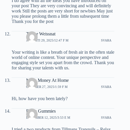
I do agree with all the ideas you have introduced on
your post They are very convincing and will definitely
work Still the posts are very short for newbies May just
you please prolong them a little from subsequent time
Thank you for the post
Taylor Weissnat
AUGUSTI 29, 2025/12:47 F M
SVARA
Your writing is like a breath of fresh air in the often stale
world of online content. Your unique perspective and
engaging style set you apart from the crowd. Thank you
for sharing your talents with us.
Make Money At Home
OKTOBER 27, 2025/1:59 F M
SVARA
Hi, how have you been lately?​
Relax Gummies
DECEMBER 12, 2025/3:53 E M
SVARA
I tried a two products from Tillmans Tranquils – Relax