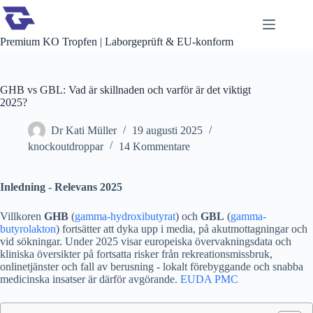
Hoppa
till
innehåll
Premium KO Tropfen | Laborgeprüft & EU-konform
GHB vs GBL: Vad är skillnaden och varför är det viktigt
2025?
Dr Kati Müller
19 augusti 2025
knockoutdroppar
14 Kommentare
Inledning - Relevans 2025
Villkoren
GHB
(
gamma-hydroxibutyrat
) och
GBL
(
gamma-
butyrolakton
) fortsätter att dyka upp i media, på akutmottagningar och
vid sökningar. Under 2025 visar europeiska övervakningsdata och
kliniska översikter på fortsatta risker från rekreationsmissbruk,
onlinetjänster och fall av berusning - lokalt förebyggande och snabba
medicinska insatser är därför avgörande.
EUDA
PMC