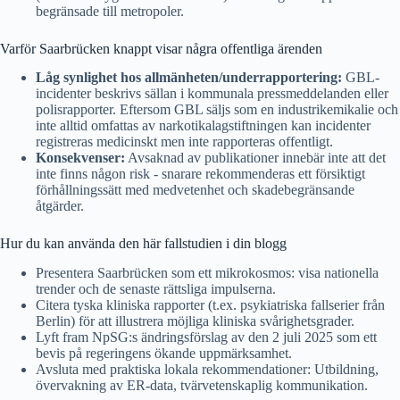
begränsade till metropoler.
Varför Saarbrücken knappt visar några offentliga ärenden
Låg synlighet hos allmänheten/underrapportering:
GBL-
incidenter beskrivs sällan i kommunala pressmeddelanden eller
polisrapporter. Eftersom GBL säljs som en industrikemikalie och
inte alltid omfattas av narkotikalagstiftningen kan incidenter
registreras medicinskt men inte rapporteras offentligt.
Konsekvenser:
Avsaknad av publikationer innebär inte att det
inte finns någon risk - snarare rekommenderas ett försiktigt
förhållningssätt med medvetenhet och skadebegränsande
åtgärder.
Hur du kan använda den här fallstudien i din blogg
Presentera Saarbrücken som ett mikrokosmos: visa nationella
trender och de senaste rättsliga impulserna.
Citera tyska kliniska rapporter (t.ex. psykiatriska fallserier från
Berlin) för att illustrera möjliga kliniska svårighetsgrader.
Lyft fram NpSG:s ändringsförslag av den 2 juli 2025 som ett
bevis på regeringens ökande uppmärksamhet.
Avsluta med praktiska lokala rekommendationer: Utbildning,
övervakning av ER-data, tvärvetenskaplig kommunikation.