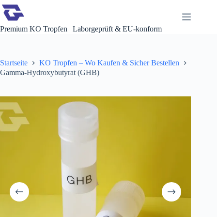
Zum
Inhalt
springen
Premium KO Tropfen | Laborgeprüft & EU-konform
Startseite
KO Tropfen – Wo Kaufen & Sicher Bestellen
Gamma-Hydroxybutyrat (GHB)