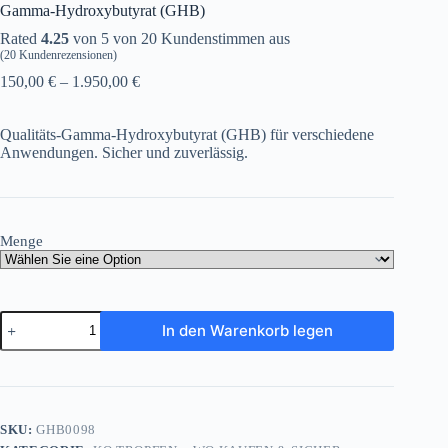
Gamma-Hydroxybutyrat (GHB)
Rated
4.25
von 5 von
20
Kundenstimmen aus
(
20
Kundenrezensionen)
Preisspanne:
150,00
€
–
1.950,00
€
150,00 €
bis
Qualitäts-Gamma-Hydroxybutyrat (GHB) für verschiedene
1.950,00 €
Anwendungen. Sicher und zuverlässig.
Menge
Gamma-
In den Warenkorb legen
Hydroxybutyrat
(GHB)
Menge
SKU:
GHB0098