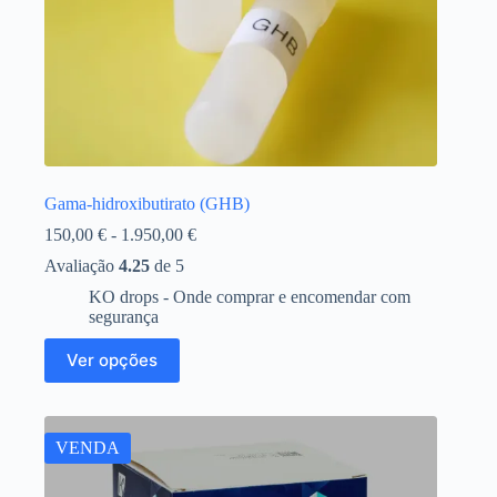
Gama-hidroxibutirato (GHB)
Gama
150,00
€
-
1.950,00
€
de
Avaliação
4.25
de 5
preços:
150,00 €
KO drops - Onde comprar e encomendar com
a
segurança
1.950,00 €
Este
Ver opções
produto
tem
várias
variantes.
As
VENDA
opções
podem