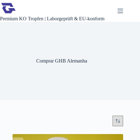
Pular
para
o
Premium KO Tropfen | Laborgeprüft & EU-konform
conteúdo
Comprar GHB Alemanha