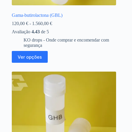
Gama-butirolactona (GBL)
Gama
120,00
€
-
1.560,00
€
de
Avaliação
4.43
de 5
preços:
120,00 €
KO drops - Onde comprar e encomendar com
a
segurança
1.560,00 €
Este
Ver opções
produto
tem
várias
variantes.
As
opções
podem
ser
selecionadas
na
página
do
produto