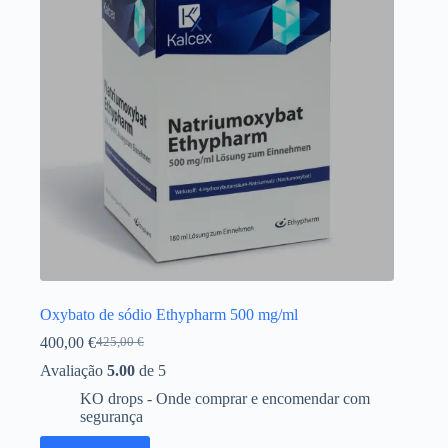
ser
selecionadas
na
página
do
produto
Oxybato de sódio Ethypharm 500 mg/ml
400,00
€
425,00
€
O
O
preço
preço
Avaliação
5.00
de 5
original
atual
KO drops - Onde comprar e encomendar com
era:
é:
segurança
425,00 €.
400,00 €.