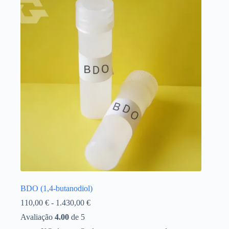
BDO (1,4-butanodiol)
Gama
110,00
€
-
1.430,00
€
de
Avaliação
4.00
de 5
preços: