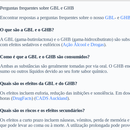
Perguntas frequentes sobre GBL e GHB
Encontrar respostas a perguntas frequentes sobre o nosso
GBL
- e
GH
O que são a GBL e o GHB?
A GBL (gama-butirolactona) e o GHB (gama-hidroxibutirato) são su
com efeitos sedativos e eufóricos (
Ação Álcool e Drogas
).
Como é que a GBL e o GHB são consumidos?
Ambas as substâncias são geralmente tomadas por via oral. O GHB enc
sumo ou outros líquidos devido ao seu forte sabor químico.
Quais são os efeitos da GBL e do GHB?
Os efeitos incluem euforia, redução das inibições e sonolência. Em dos
horas (
DrugFacts
) (
CADS Auckland
).
Quais são os riscos e os efeitos secundários?
Os efeitos a curto prazo incluem náuseas, vómitos, perda de memória e
que pode levar ao coma ou à morte. A utilização prolongada pode prov