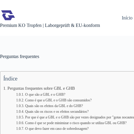
Pular
para
o
Início
conteúdo
Premium KO Tropfen | Laborgeprüft & EU-konform
Perguntas frequentes
Índice
Perguntas frequentes sobre GBL e GHB
O que são a GBL e o GHB?
Como é que a GBL e o GHB são consumidos?
Quais são os efeitos da GBL e do GHB?
Quais são os riscos e os efeitos secundários?
Por que é que a GBL e o GHB são por vezes designados por "gotas nocaute
Como é que se pode minimizar o risco quando se utiliza GBL ou GHB?
O que devo fazer em caso de sobredosagem?