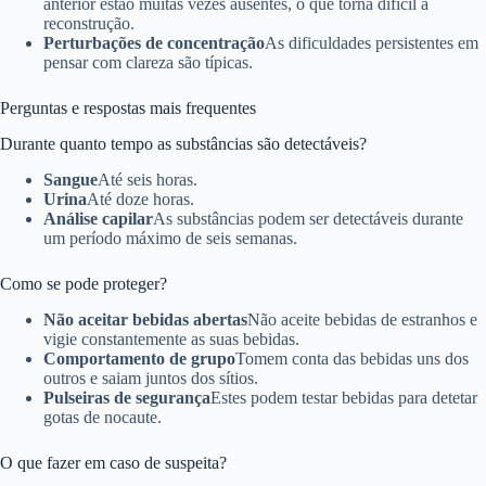
anterior estão muitas vezes ausentes, o que torna difícil a
reconstrução.
Perturbações de concentração
As dificuldades persistentes em
pensar com clareza são típicas.
Perguntas e respostas mais frequentes
Durante quanto tempo as substâncias são detectáveis?
Sangue
Até seis horas.
Urina
Até doze horas.
Análise capilar
As substâncias podem ser detectáveis durante
um período máximo de seis semanas.
Como se pode proteger?
Não aceitar bebidas abertas
Não aceite bebidas de estranhos e
vigie constantemente as suas bebidas.
Comportamento de grupo
Tomem conta das bebidas uns dos
outros e saiam juntos dos sítios.
Pulseiras de segurança
Estes podem testar bebidas para detetar
gotas de nocaute.
O que fazer em caso de suspeita?