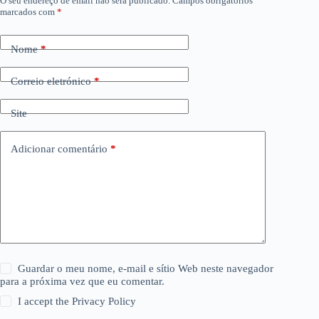
O seu endereço de email não será publicado.
Campos obrigatórios
marcados com
*
Nome
*
Correio eletrónico
*
Site
Adicionar comentário
*
Guardar o meu nome, e-mail e sítio Web neste navegador
para a próxima vez que eu comentar.
I accept the
Privacy Policy