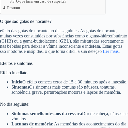
O que fazer em caso de suspeita?
Resumo
O que são gotas de nocaute?
efeito das gotas de nocaute no dia seguinte - As gotas de nocaute,
muitas vezes constituídas por substâncias como o gama-hidroxibutirato
(GHB) ou a gama-butirolactona (GBL), são misturadas secretamente
nas bebidas para deixar a vítima inconsciente e indefesa. Estas gotas
são inodoras e insípidas, o que torna difícil a sua deteção
Ler mais
.
Efeitos e sintomas
Efeito imediato:
Início
O efeito começa cerca de 15 a 30 minutos após a ingestão.
Sintomas
Os sintomas mais comuns são náuseas, tonturas,
sonolência grave, perturbações motoras e lapsos de memória.
No dia seguinte:
Sintomas semelhantes aos da ressaca
Dor de cabeça, náuseas e
vómitos.
Lacunas de memória
: As memórias dos acontecimentos do dia