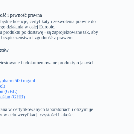
ść i pewność prawna
ędne licencje, certyfikaty i zezwolenia prawne do
ego działania w całej Europie.
u produktu po dostawę - są zaprojektowane tak, aby
 bezpieczeństwo i zgodność z prawem.
któw
etestowane i udokumentowane produkty o jakości
hypharm 500 mg/ml
ol)
on (GBL)
aślan (GHB)
wana w certyfikowanych laboratoriach i otrzymuje
 w celu weryfikacji czystości i jakości.