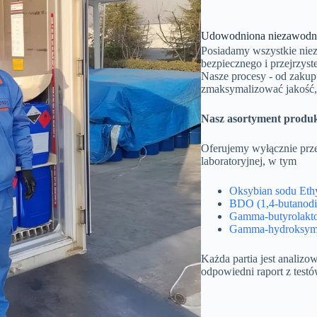
Udowodniona niezawodno
Posiadamy wszystkie niezb
bezpiecznego i przejrzyst
Nasze procesy - od zakup
zmaksymalizować jakość,
Nasz asortyment produ
Oferujemy wyłącznie prz
laboratoryjnej, w tym
Oksybian sodu Et
BDO (1,4-butanodi
Gamma-butyrolakt
Gamma-hydroksym
Każda partia jest analizo
odpowiedni raport z testów