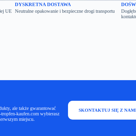
DYSKRETNA DOSTAWA
DOŚW
łej UE
Neutralne opakowanie i bezpieczne drogi transportu
Dogłębn
kontak
dukty, ale także gwarantować
SKONTAKTUJ SIĘ Z NAM
o-tropfen-kaufen.com wybierasz
pierwszym miejscu.