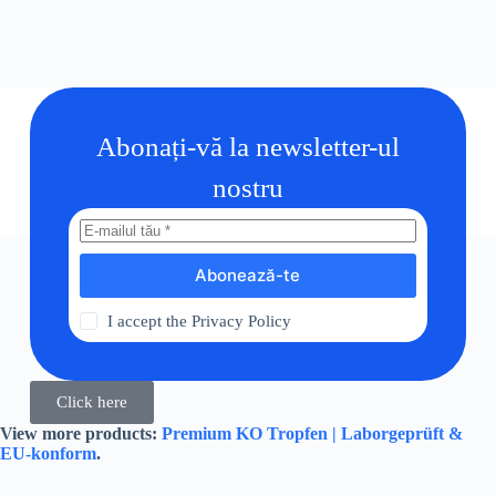
Abonați-vă la newsletter-ul
nostru
Abonează-te
I accept the
Privacy Policy
Click here
View more products:
Premium KO Tropfen | Laborgeprüft &
EU-konform
.