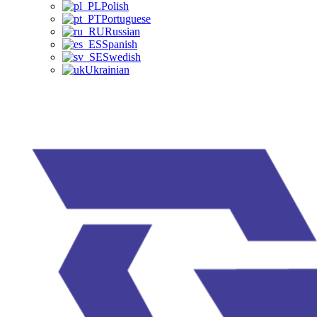
Polish
Portuguese
Russian
Spanish
Swedish
Ukrainian