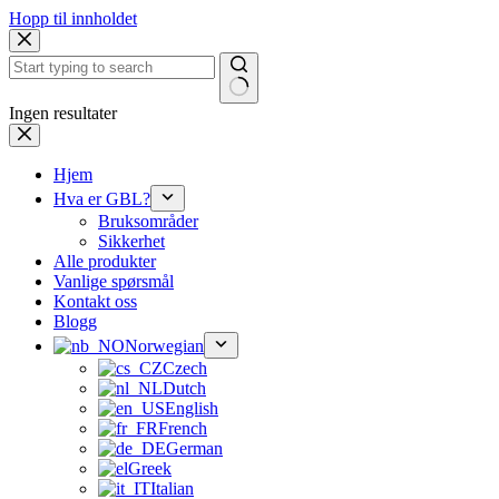
Hopp til innholdet
Ingen resultater
Hjem
Hva er GBL?
Bruksområder
Sikkerhet
Alle produkter
Vanlige spørsmål
Kontakt oss
Blogg
Norwegian
Czech
Dutch
English
French
German
Greek
Italian