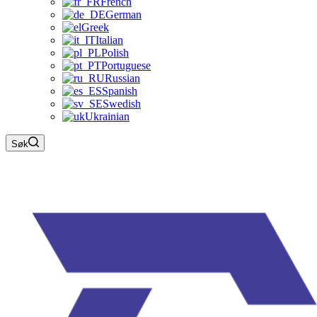
French
German
Greek
Italian
Polish
Portuguese
Russian
Spanish
Swedish
Ukrainian
Søk