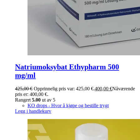
Natriumoksybat Ethypharm 500
mg/ml
425,00
€
Opprinnelig pris var: 425,00 €.
400,00
€
Nåværende
pris er: 400,00 €.
Rangert
5.00
ut av 5
KO drops - Hvor å kjøpe og bestille trygt
Legg i handlekurv