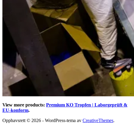
View more products:
Premium KO Tropfen | Laborgeprüft &
EU-konform
.
Opphavsrett © 2026 - WordPress-tema av
CreativeThemes
.