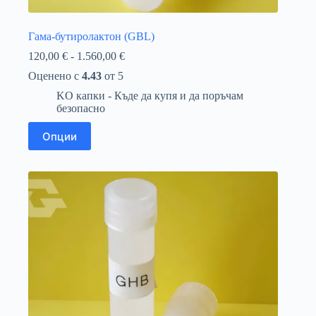
Гама-бутиролактон (GBL)
Ценови
120,00
€
-
1.560,00
€
диапазон:
Оценено с
4.43
от 5
120,00 €
до
KO капки - Къде да купя и да поръчам
1.560,00 €
безопасно
Този
Опции
продукт
има
няколко
варианта.
Вариантите
могат
да
бъдат
избрани
на
страницата
на
продукта.