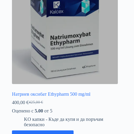
бъдат
избрани
на
страницата
на
продукта.
Натриев оксибат Ethypharm 500 mg/ml
400,00
€
425,00
€
Първоначалната
Текущата
цена
цена
Оценено с
5.00
от 5
беше:
е:
KO капки - Къде да купя и да поръчам
425,00 €.
400,00 €.
безопасно