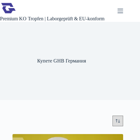
Преминаване
към
съдържанието
Premium KO Tropfen | Laborgeprüft & EU-konform
Купете GHB Германия