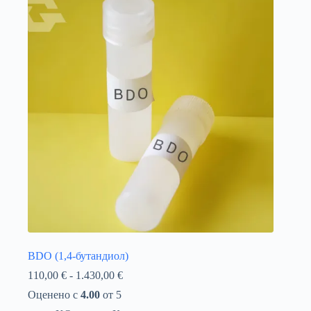
BDO (1,4-бутандиол)
Ценови
110,00
€
-
1.430,00
€
диапазон:
Оценено с
4.00
от 5
110,00 €