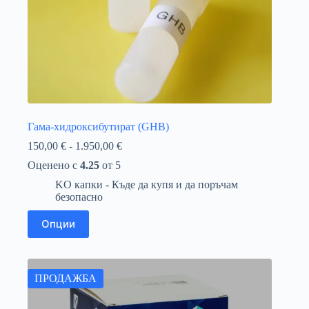
Гама-хидроксибутират (GHB)
Ценови
150,00
€
-
1.950,00
€
диапазон:
Оценено с
4.25
от 5
150,00 €
до
KO капки - Къде да купя и да поръчам
1.950,00 €
безопасно
Този
Опции
продукт
има
няколко
варианта.
Вариантите
ПРОДАЖБА
могат
да