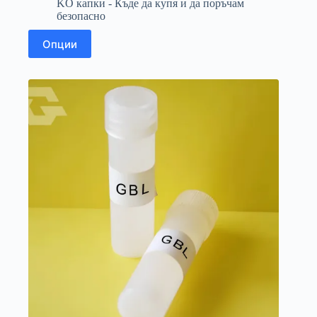
до
KO капки - Къде да купя и да поръчам
1.430,00 €
безопасно
Този
Опции
продукт
има
няколко
варианта.
Вариантите
могат
да
бъдат
избрани
на
страницата
на
продукта.