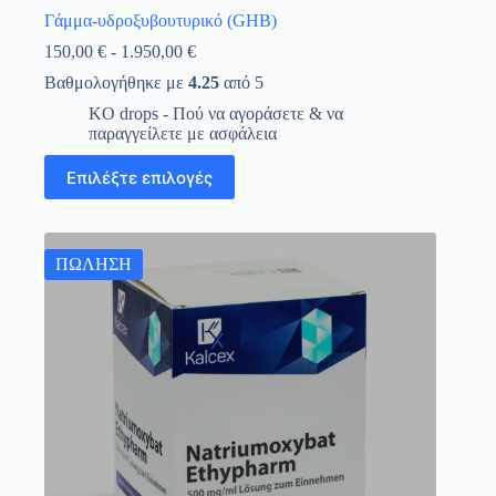
Γάμμα-υδροξυβουτυρικό (GHB)
Εύρος
150,00
€
-
1.950,00
€
τιμών:
Βαθμολογήθηκε με
4.25
από 5
150,00 €
έως
KO drops - Πού να αγοράσετε & να
1.950,00 €
παραγγείλετε με ασφάλεια
Αυτό
Επιλέξτε επιλογές
το
προϊόν
έχει
πολλαπλές
παραλλαγές.
ΠΩΛΗΣΗ
Οι
επιλογές
μπορούν
να
επιλεγούν
στη
σελίδα
του
προϊόντος