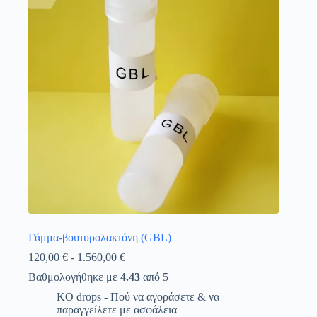
επιλογές
μπορούν
να
επιλεγούν
στη
σελίδα
του
προϊόντος
Γάμμα-βουτυρολακτόνη (GBL)
Εύρος
120,00
€
-
1.560,00
€
τιμών:
Βαθμολογήθηκε με
4.43
από 5
120,00 €
έως
KO drops - Πού να αγοράσετε & να
1.560,00 €
παραγγείλετε με ασφάλεια