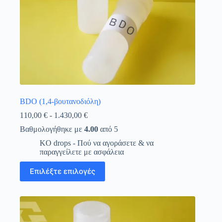
BDO (1,4-βουτανοδιόλη)
Εύρος
110,00
€
-
1.430,00
€
τιμών:
Βαθμολογήθηκε με
4.00
από 5
110,00 €
έως
KO drops - Πού να αγοράσετε & να
1.430,00 €
παραγγείλετε με ασφάλεια
Αυτό
Επιλέξτε επιλογές
το
προϊόν
έχει
πολλαπλές
παραλλαγές.
Οι