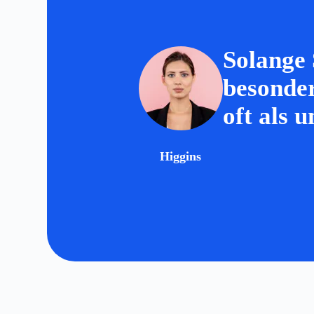
Solange 
besonde
oft als 
Higgins