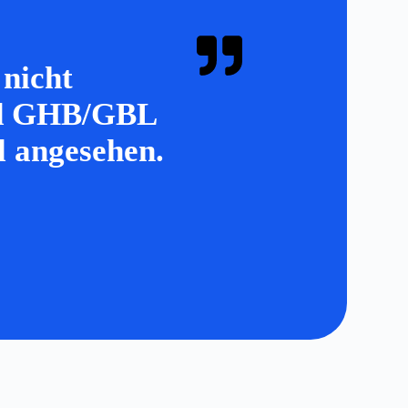
 nicht
ird GHB/GBL
ol angesehen.